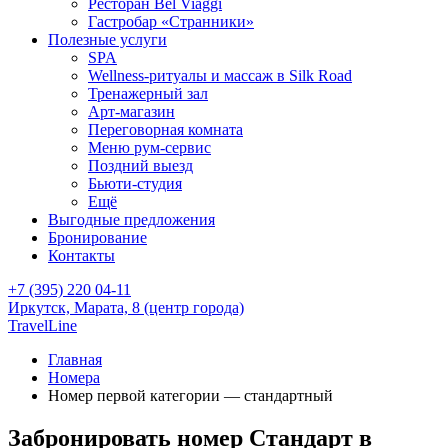
Ресторан Bel Viaggi
Гастробар «Странники»
Полезные услуги
SPA
Wellness-ритуалы и массаж в Silk Road
Тренажерный зал
Арт-магазин
Переговорная комната
Меню рум-сервис
Поздний выезд
Бьюти-студия
Ещё
Выгодные предложения
Бронирование
Контакты
+7 (395) 220 04-11
Иркутск,
Марата, 8
(центр города)
TravelLine
Главная
Номера
Номер первой категории — стандартный
Забронировать номер Стандарт в