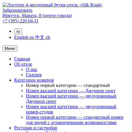
Забронировать
Иркутск,
Марата, 8
(центр города)
+7 (395) 220 04-11
ru
English
en
中文
zh
Меню
Главная
Об отеле
О нас
Галерея
Категории номеров
Номер первой категории — стандартный
Номер высшей категории — Джуниор сюит
Номер высшей категории — двухуровневый
Джуниор сюит
Номер высшей категории — двухуровневый
номер-студия
Номер первой категории — стандартный номер
для людей с ограниченными возможностями
Ресторан и гастробар