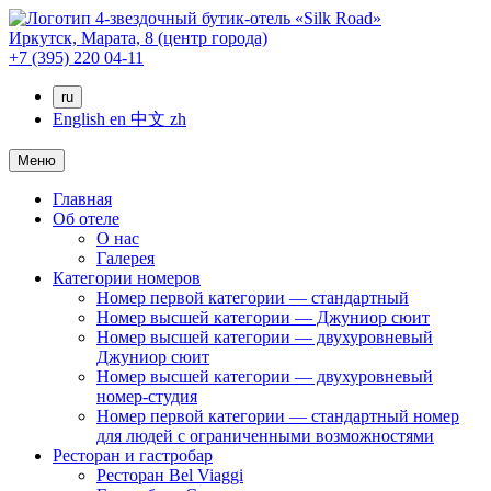
Иркутск,
Марата, 8
(центр города)
+7 (395) 220 04-11
ru
English
en
中文
zh
Меню
Главная
Об отеле
О нас
Галерея
Категории номеров
Номер первой категории — стандартный
Номер высшей категории — Джуниор сюит
Номер высшей категории — двухуровневый
Джуниор сюит
Номер высшей категории — двухуровневый
номер-студия
Номер первой категории — стандартный номер
для людей с ограниченными возможностями
Ресторан и гастробар
Ресторан Bel Viaggi