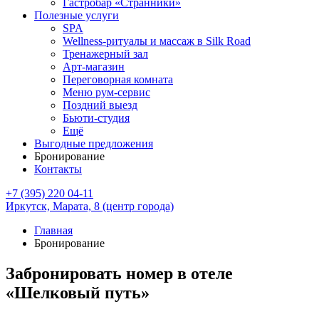
Гастробар «Странники»
Полезные услуги
SPA
Wellness-ритуалы и массаж в Silk Road
Тренажерный зал
Арт-магазин
Переговорная комната
Меню рум-сервис
Поздний выезд
Бьюти-студия
Ещё
Выгодные предложения
Бронирование
Контакты
+7 (395) 220 04-11
Иркутск,
Марата, 8
(центр города)
Главная
Бронирование
Забронировать номер в отеле
«Шелковый путь»