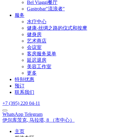
Bel Viaggi餐厅
Gastrobar"流浪者"
服务
水疗中心
健康-丝绸之路的仪式和按摩
健身房
艺术商店
会议室
客房服务菜单
延迟退房
美容工作室
更多
特别优惠
预订
联系我们
+7 (395) 220 04-11
WhatsApp
Telegram
伊尔库茨克,
马拉塔, 8
（市中心）
主页