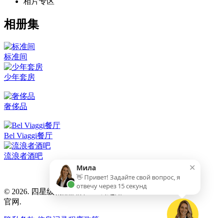
相片专区
相册集
标准间
少年套房
奢侈品
Bel Viaggi餐厅
流浪者酒吧
×
Мила
👋 Привет! Задайте свой вопрос, я
отвечу через 15 секунд
© 2026. 四星级精品酒店 «丝绸之路»
官网.